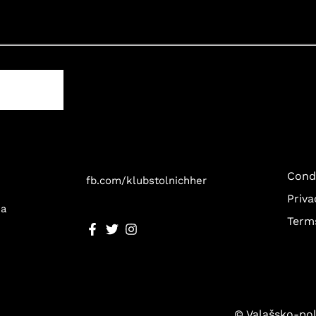
Cond
fb.com/klubstolnichher
Priva
ka
Term
© Valašsko-pol