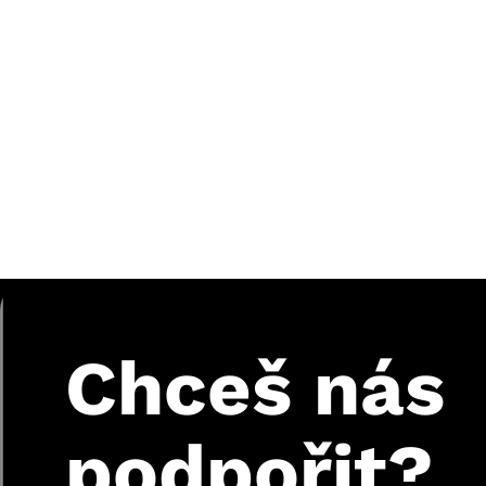
Chceš
nás
podpořit?