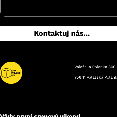
Kontaktuj nás...
Valašská Polanka 300
756 11 Valašská Polan
Vždy první srpnový víkend