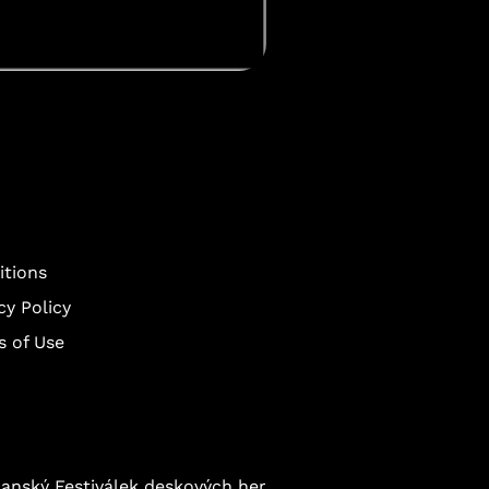
itions
cy Policy
s of Use
anský Festiválek deskových her