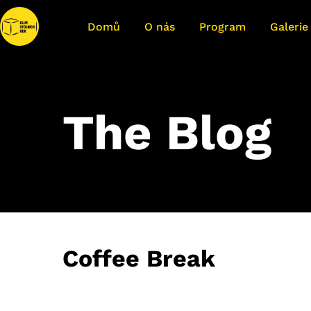
Domů
O nás
Program
Galerie
The Blog
Coffee Break
24.02.2017
• 0 Comment