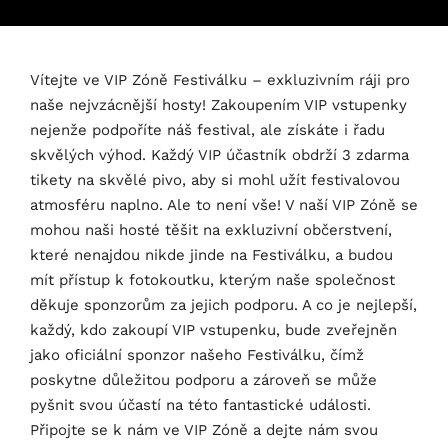
Vítejte ve VIP Zóně Festiválku – exkluzivním ráji pro
naše nejvzácnější hosty! Zakoupením VIP vstupenky
nejenže podpoříte náš festival, ale získáte i řadu
skvělých výhod. Každý VIP účastník obdrží 3 zdarma
tikety na skvělé pivo, aby si mohl užít festivalovou
atmosféru naplno. Ale to není vše! V naší VIP Zóně se
mohou naši hosté těšit na exkluzivní občerstvení,
které nenajdou nikde jinde na Festiválku, a budou
mít přístup k fotokoutku, kterým naše společnost
děkuje sponzorům za jejich podporu. A co je nejlepší,
každý, kdo zakoupí VIP vstupenku, bude zveřejněn
jako oficiální sponzor našeho Festiválku, čímž
poskytne důležitou podporu a zároveň se může
pyšnit svou účastí na této fantastické události.
Připojte se k nám ve VIP Zóně a dejte nám svou