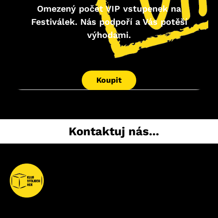
Omezený počet VIP vstupenek na
Festiválek. Nás podpoří a Vás potěší
výhodami.
Koupit
Kontaktuj nás...