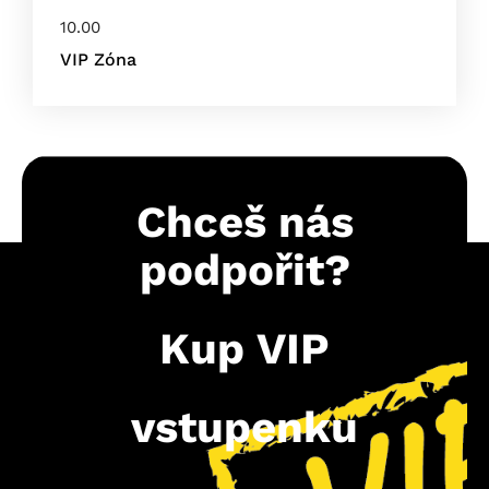
10.00
VIP Zóna
Chceš
nás
podpořit?
Kup
VIP
vstupenku